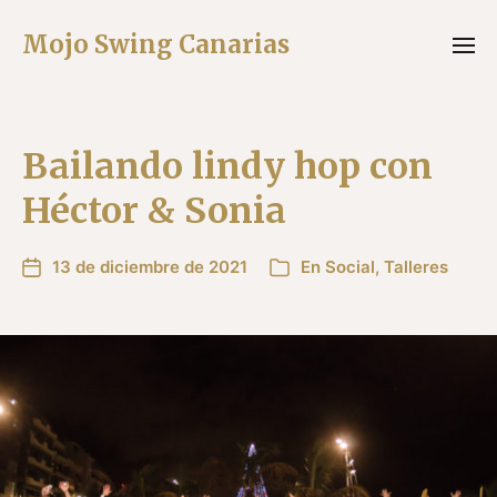
Mojo Swing Canarias
Bailando lindy hop con
Héctor & Sonia
13 de diciembre de 2021
En
Social
,
Talleres